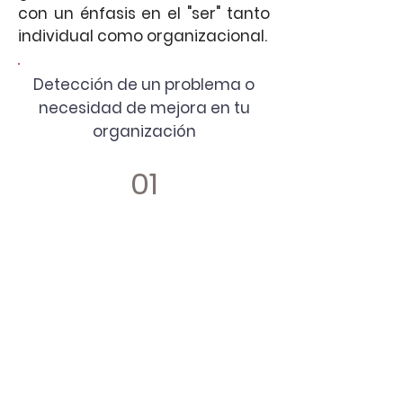
con un énfasis en el "ser" tanto
individual como organizacional.
Detección de un problema o
necesidad de mejora en tu
organización
01
Sé lo que
necesita
mi empresa
Si ya tienes identificadas las áreas
de oportunidad o las habilidades
que deseas potenciar de tu equipo
directivo o del talento humano que