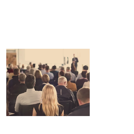
conforma tu empresa, selecciona
el curso o taller que más se
adecúe a tus necesidades.
SOLICITA TU CURSO
IMPARTICION DE CURSOS Y
TALLERES