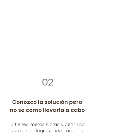
Cursos y talleres que integran la
productividad laboral con los
fundamentos del ser humano
para implementar cambios en
el comportamiento tanto
individual como grupal.
CONOCE MÁS
02
Conozco la solución pero
no se como llevarla a cabo
Si tienes metas claras y definidas
pero no logras identificar la